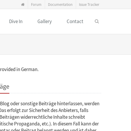
Forum
Documentation
Issue Tracker
Dive In
Gallery
Contact
 provided in German.
räge
og oder sonstige Beiträge hinterlassen, werden
as erfolgt zur Sicherheit des Anbieters, falls
iträgen widerrechtliche Inhalte schreibt
tische Propaganda, etc.). In diesem Fall kann der
ntar oder Beitrag belangt werden und ist daher