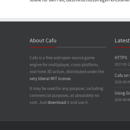
sowie für den Fall, dass Anschlussfragen entstehen
About Cafu
Lates
Cafu is a free and open-source game
HTTPS
engine for multiplayer, cross-platform,
2017-03-1
real-time 3D action, distributed under the
Cafu on 
very liberal MIT license
.
2016-09-0
It may be used for any purpose, including
Using Gi
commercial purposes, at absolutely no
2016-08-0
cost. Just
download
it and use it.