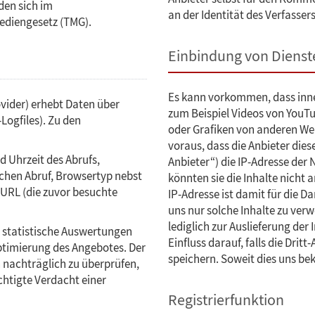
den sich im
an der Identität des Verfassers
diengesetz (TMG).
Einbindung von Dienste
Es kann vorkommen, dass inner
vider) erhebt Daten über
zum Beispiel Videos von YouT
Logfiles). Zu den
oder Grafiken von anderen We
voraus, dass die Anbieter dies
 Uhrzeit des Abrufs,
Anbieter“) die IP-Adresse der
chen Abruf, Browsertyp nebst
könnten sie die Inhalte nicht 
 URL (die zuvor besuchte
IP-Adresse ist damit für die D
uns nur solche Inhalte zu verw
lediglich zur Auslieferung de
r statistische Auswertungen
Einfluss darauf, falls die Dritt
ptimierung des Angebotes. Der
speichern. Soweit dies uns bek
n nachträglich zu überprüfen,
htigte Verdacht einer
Registrierfunktion