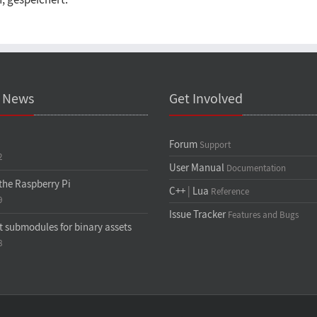
, gespeichert.
t News
Get Involved
Forum
Support
2
User Manual
Documentation
the Raspberry Pi
C++
|
Lua
Reference
9
Issue Tracker
Features and Bugs
t submodules for binary assets
8