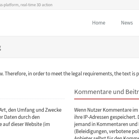
s-platform, real-time 3D action
Home
News
g
. Therefore, in order to meet the legal requirements, the text is
Kommentare und Beit
e Art, den Umfang und Zwecke
Wenn Nutzer Kommentare im Bl
r Daten durch den
ihre IP-Adressen gespeichert. D
 auf dieser Website (im
jemand in Kommentaren und Be
(Beleidigungen, verbotene poli
Anbieter selbst für den Komme